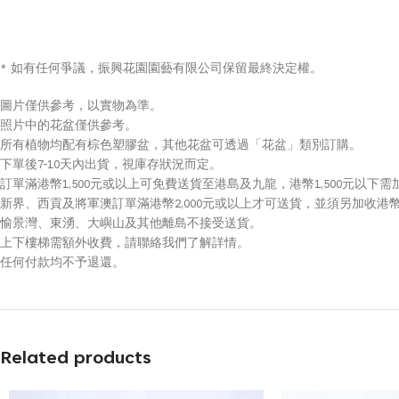
* 如有任何爭議，振興花園園藝有限公司保留最終決定權。
圖片僅供參考，以實物為準。
照片中的花盆僅供參考。
所有植物均配有棕色塑膠盆，其他花盆可透過「花盆」類別訂購。
下單後7-10天內出貨，視庫存狀況而定。
訂單滿港幣1,500元或以上可免費送貨至港島及九龍，港幣1,500元以下需
新界、西貢及將軍澳訂單滿港幣2,000元或以上才可送貨，並須另加收港幣
愉景灣、東湧、大嶼山及其他離島不接受送貨。
上下樓梯需額外收費，請聯絡我們了解詳情。
任何付款均不予退還。
Related products