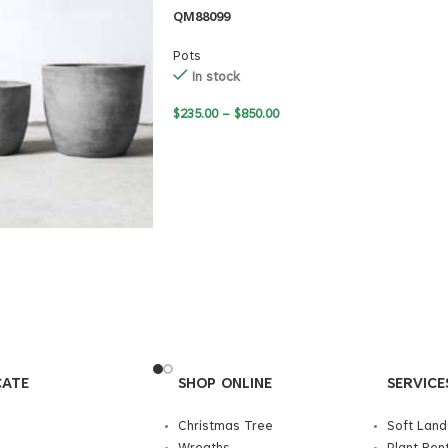
QM88099
Pots
In stock
$
235.00
–
$
850.00
CATE
SHOP ONLINE
SERVICE
Christmas Tree
Soft Lan