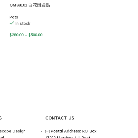
QM88101 白花崗岩點
QM88101 碳點黑
Pots
Pots
In stock
In stock
$
280.00
–
$
500.00
$
280.00
–
$
500.00
S
CONTACT US
dscape Design
Postal Address: P.O. Box