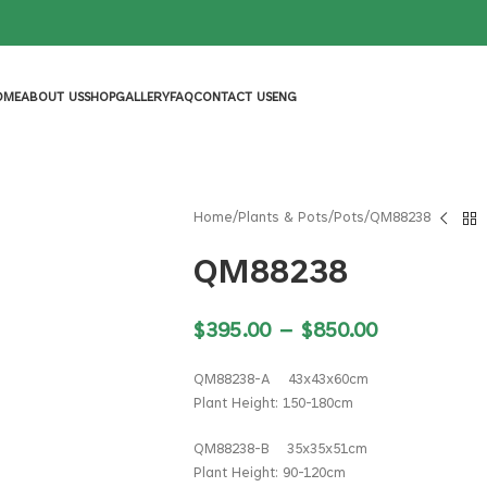
OME
ABOUT US
SHOP
GALLERY
FAQ
CONTACT US
ENG
Home
Plants & Pots
Pots
QM88238
QM88238
$
395.00
–
$
850.00
QM88238-A 43x43x60cm
Plant Height: 150-180cm
QM88238-B 35x35x51cm
Plant Height: 90-120cm