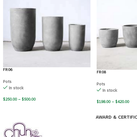
FR06
FR08
Pots
Pots
In stock
In stock
$
250.00
–
$
500.00
$
198.00
–
$
420.00
AWARD & CERTIFI