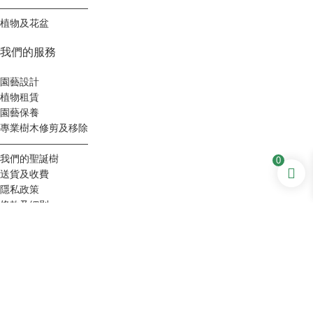
—————————
植物及花盆
我們的服務
園藝設計
植物租賃
園藝保養
專業樹木修剪及移除
—————————
我們的聖誕樹
0
送貨及收費
隱私政策
條款及細則
聯繫我們
聯繫我們
郵政地址：P.O.香港灣仔摩理臣山郵局 47233 號信
箱
倉庫：元朗錦田水頭村（開放日期僅限於聖誕節及農