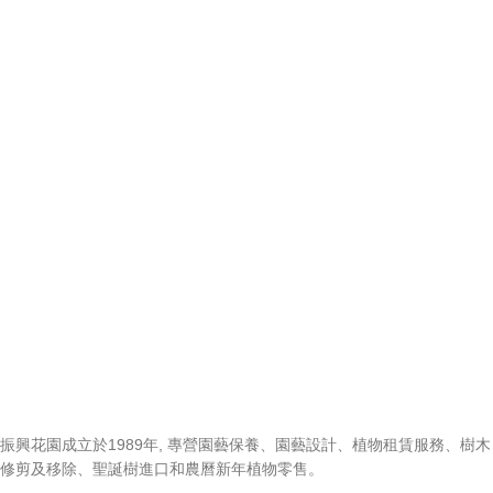
振興花園成立於1989年, 專營園藝保養、園藝設計、植物租賃服務、樹木
修剪及移除、聖誕樹進口和農曆新年植物零售。