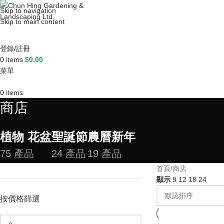
Skip to navigation
Skip to main content
登錄/註冊
0
items
$
0.00
菜單
0
items
商店
植物 花盆
聖誕節
農曆新年
75 產品
24 產品
19 產品
首頁
商店
顯示
9
12
18
24
按價格篩選