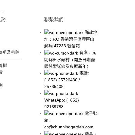
→
服務
聯繫我們
郵政地
址：P.O.香港灣仔摩理臣山
郵局 47233 號信箱
修剪及移除
倉庫：元
—————
朗錦田水頭村（開放日期僅
誕樹
限於聖誕節及農曆新年）
費
電話:
(+852) 25726430 /
則
25735408
WhatsApp: (+852)
92169788
電子郵
箱:
ch@chunhinggarden.com
傳真：