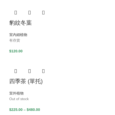
豹紋冬葉
室內細植物
有存貨
$
120.00
四季茶 (單托)
室外植物
Out of stock
$
225.00
–
$
480.00