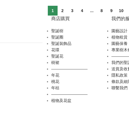
1
2
3
4
...
8
9
10
商店購買
我們的
聖誕樹
園藝設計
聖誕圈
植物租賃
聖誕裝飾品
園藝保養
花環
專業樹木
聖誕花
————
樹裙
我們的聖
—————————
送貨及收
年花
隱私政策
桃花
條款及細
年桔
聯繫我們
—————————
植物及花盆