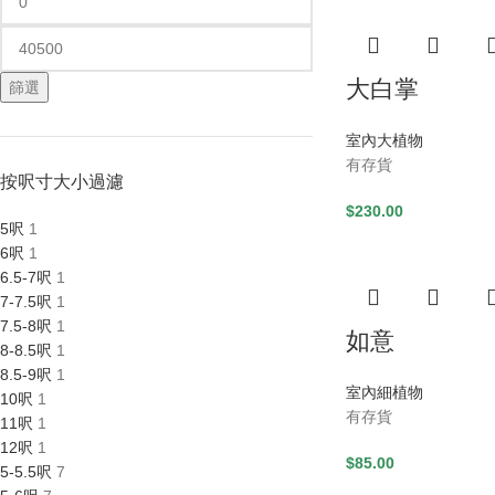
大白掌
篩選
室內大植物
有存貨
按呎寸大小過濾
$
230.00
5呎
1
6呎
1
6.5-7呎
1
7-7.5呎
1
7.5-8呎
1
如意
8-8.5呎
1
8.5-9呎
1
室內細植物
10呎
1
有存貨
11呎
1
12呎
1
$
85.00
5-5.5呎
7