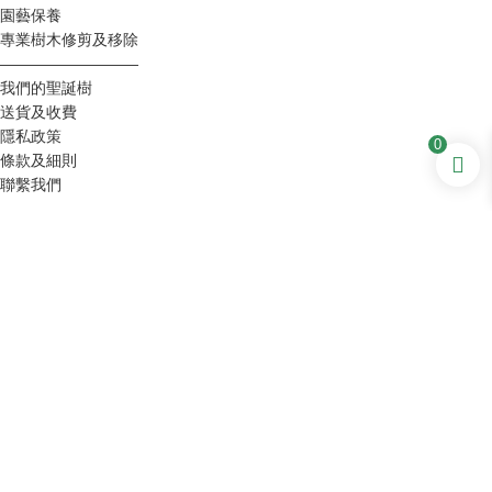
園藝保養
專業樹木修剪及移除
—————————
我們的聖誕樹
送貨及收費
隱私政策
0
條款及細則
聯繫我們
聯繫我們
郵政地址：P.O.香港灣仔摩理臣山郵局 47233 號信
箱
倉庫：元朗錦田水頭村（開放日期僅限於聖誕節及農
曆新年）
電話: (+852) 25726430 / 25735408
WhatsApp: (+852) 92169788
電子郵箱: ch@chunhinggarden.com
傳真：(+852) 28921515
Facebook:
Chun Hing Gardening & Landscaping Ltd.