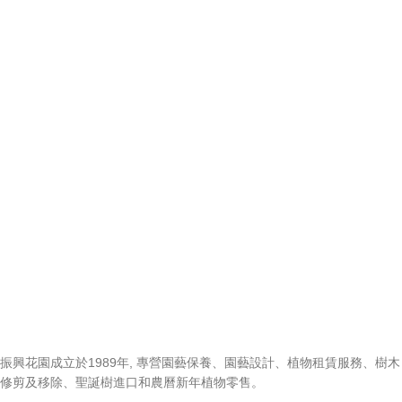
振興花園成立於1989年, 專營園藝保養、園藝設計、植物租賃服務、樹木
修剪及移除、聖誕樹進口和農曆新年植物零售。