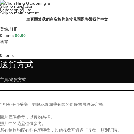
Skip to navigation
Skip to main content
主頁
關於我們
商店
相片集
常見問題
聯繫我們
中文
登錄/註冊
0
items
$
0.00
菜單
0
items
送貨方式
主頁
送貨方式
* 如有任何爭議，振興花園園藝有限公司保留最終決定權。
圖片僅供參考，以實物為準。
照片中的花盆僅供參考。
所有植物均配有棕色塑膠盆，其他花盆可透過「花盆」類別訂購。