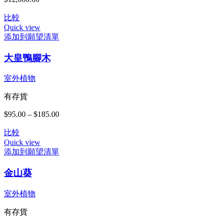
比較
Quick view
添加到願望清單
此
大皇鴨腳木
產
品
有
室外植物
多
有存貨
種
款
$
95.00
–
$
185.00
價
式。
格
可
比較
範
在
Quick view
圍：
產
添加到願望清單
$95.00
品
此
到
頁
金山葵
產
$185.00
面
品
選
有
室外植物
擇
多
有存貨
選
種