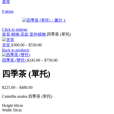
菜單
0
items
Click to enlarge
首頁
植物 花盆
室外植物
四季茶 (單托)
價
含笑
$
300.00
–
$
550.00
Back to products
格
範
價
四季茶 (雙托)
$
245.00
–
$
750.00
圍：
格
$300.00
到
範
四季茶 (單托)
$550.00
圍：
$245.00
到
$
225.00
–
$
480.00
價
$750.00
格
Camellia azalea 四季茶 (單托)
範
圍：
Height 60cm
$225.00
Width 50cm
到