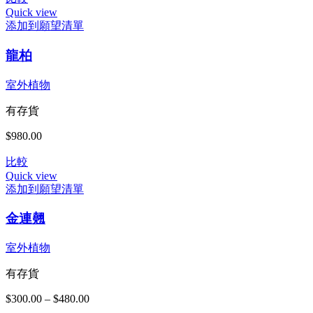
Quick view
添加到願望清單
龍柏
室外植物
有存貨
$
980.00
比較
Quick view
添加到願望清單
此
金連翹
產
品
有
室外植物
多
有存貨
種
款
$
300.00
–
$
480.00
價
式。