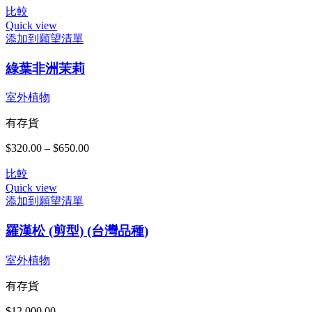
格
可
比較
範
在
Quick view
圍：
產
添加到願望清單
$300.00
品
此
到
頁
綠葉非洲茉莉
產
$480.00
面
品
選
有
室外植物
擇
多
有存貨
選
種
項
款
$
320.00
–
$
650.00
價
式。
格
可
比較
範
在
Quick view
圍：
產
添加到願望清單
$320.00
品
到
頁
羅漢松 (剪型) (台灣品種)
$650.00
面
選
室外植物
擇
有存貨
選
項
$
12,000.00