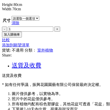
$480.00
Height 80cm
Width 70cm
尺寸
清除
四
季
加入購物車
茶
比較
(單
添加到願望清單
托)
貨號:
不適用
分類：
室外植物
數
Share:
量
送貨及收費
送貨及收費
* 如有任何爭議，振興花園園藝有限公司保留最終決定權。
圖片僅供參考，以實物為準。
照片中的花盆僅供參考。
所有植物均配有棕色塑膠盆，其他花盆可透過「花盆」類
下單後7-10天內出貨，視庫存狀況而定。