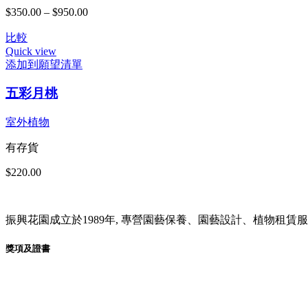
項
款
$
350.00
–
$
950.00
價
式。
格
可
比較
範
在
Quick view
圍：
產
添加到願望清單
$350.00
品
到
頁
五彩月桃
$950.00
面
選
室外植物
擇
有存貨
選
項
$
220.00
振興花園成立於1989年, 專營園藝保養、園藝設計、植物租
獎項及證書