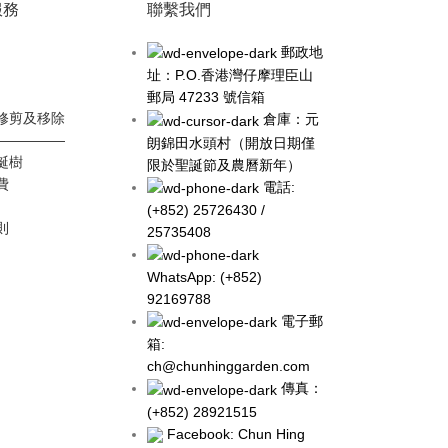
服務
聯繫我們
郵政地
址：P.O.香港灣仔摩理臣山
郵局 47233 號信箱
修剪及移除
倉庫：元
—————
朗錦田水頭村（開放日期僅
誕樹
限於聖誕節及農曆新年）
費
電話:
(+852) 25726430 /
則
25735408
WhatsApp: (+852)
92169788
電子郵
箱:
ch@chunhinggarden.com
傳真：
(+852) 28921515
Facebook:
Chun Hing