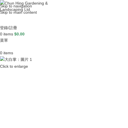
Skip to navigation
Skip to main content
登錄/註冊
0
items
$
0.00
菜單
0
items
Click to enlarge