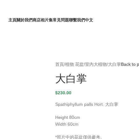
主頁
關於我們
商店
相片集
常見問題
聯繫我們
中文
首頁
植物 花盆
室內大植物
大白掌
Back to 
大白掌
$
230.00
Spathiphyllum palls Hort. 大白掌
Height 80cm
Width 60cm
*照片中的花盆僅供參考。