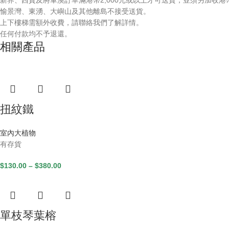
新界、西貢及將軍澳訂單滿港幣2,000元或以上才可送貨，並須另加收港幣
愉景灣、東湧、大嶼山及其他離島不接受送貨。
上下樓梯需額外收費，請聯絡我們了解詳情。
任何付款均不予退還。
相關產品
扭紋鐵
室內大植物
有存貨
$
130.00
–
$
380.00
單枝琴葉榕