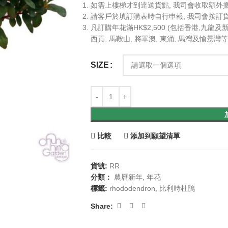
如需上樓梯才到達送貨點, 我司會收取額外搬
請客戶於填訂購表時自行申報, 我司會按訂
凡訂購年花滿HK$2,500 (包括香港,九龍
西貢, 馬鞍山, 將軍澳, 東涌, 馬灣及愉
SIZE
比較
添加到願望清單
貨號:
RR
分類：
農曆新年
,
年花
標籤:
rhododendron
,
比利時杜鵑
Share: