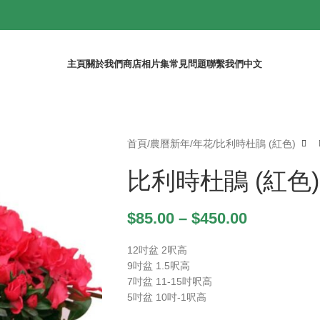
主頁
關於我們
商店
相片集
常見問題
聯繫我們
中文
首頁
農曆新年
年花
比利時杜鵑 (紅色)
比利時杜鵑 (紅色)
$
85.00
–
$
450.00
12吋盆 2呎高
9吋盆 1.5呎高
7吋盆 11-15吋呎高
5吋盆 10吋-1呎高