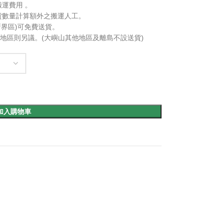
運費用 。
貨數量計算額外之搬運人工。
及新界區)可免費送貨。
景灣等地區則另議。(大嶼山其他地區及離島不設送貨)
加入購物車