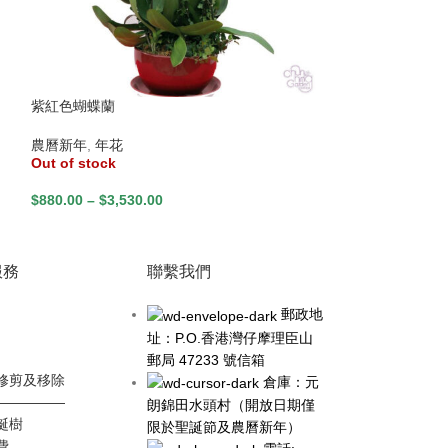
紫紅色蝴蝶蘭
菊花 (黃)
農曆新年
,
年花
農曆新年
,
年花
Out of stock
Out of stock
$
880.00
–
$
3,530.00
$
180.00
–
$
280.
服務
聯繫我們
郵政地
址：P.O.香港灣仔摩理臣山
郵局 47233 號信箱
修剪及移除
倉庫：元
—————
朗錦田水頭村（開放日期僅
誕樹
限於聖誕節及農曆新年）
費