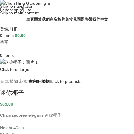
Skip to navigation
Skip to main content
主頁
關於我們
商店
相片集
常見問題
聯繫我們
中文
登錄/註冊
0
items
$
0.00
菜單
0
items
Click to enlarge
首頁
植物 花盆
室內細植物
Back to products
迷你椰子
QM88099
$
235.00
+
ADD
$
85.00
Chamaedorea elegans 迷你椰子
Height 40cm