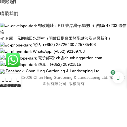
聯繫我們
聯繫我們
郵政地址：P.O.香港灣仔摩理臣山郵局 47233 號信
箱
倉庫：元朗錦田水頭村（開放日期僅限於聖誕節及農曆新年）
電話: (+852) 25726430 / 25735408
WhatsApp: (+852) 92169788
電子郵箱: ch@chunhinggarden.com
傳真：(+852) 28921515
Facebook:
Chun Hing Gardening & Landscaping Ltd.
0
Copyright ©2026 Chun Hing Gardening & Landscaping Ltd. 振興花園
園藝有限公司. 版權所有
商店
願望清單
購物車
我的帳戶
中文
ENG