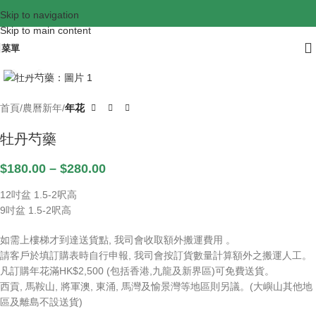
Skip to navigation
Skip to main content
菜單
Click to enlarge
首頁
農曆新年
年花
牡丹芍藥
$
180.00
–
$
280.00
12吋盆 1.5-2呎高
9吋盆 1.5-2呎高
如需上樓梯才到達送貨點, 我司會收取額外搬運費用 。
請客戶於填訂購表時自行申報, 我司會按訂貨數量計算額外之搬運人工。
凡訂購年花滿HK$2,500 (包括香港,九龍及新界區)可免費送貨。
西貢, 馬鞍山, 將軍澳, 東涌, 馬灣及愉景灣等地區則另議。(大嶼山其他地
區及離島不設送貨)