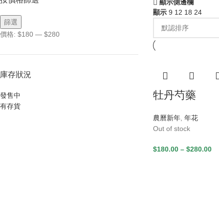
顯示側邊欄
顯示
9
12
18
24
篩選
價格:
$180
—
$280
庫存狀況
牡丹芍藥
發售中
有存貨
農曆新年
,
年花
Out of stock
$
180.00
–
$
280.00