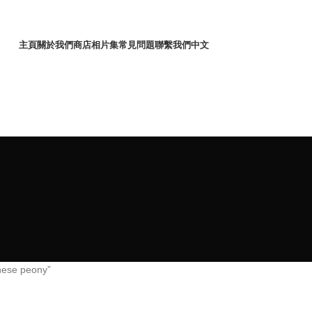
主頁
關於我們
商店
相片集
常見問題
聯繫我們
中文
se peony”