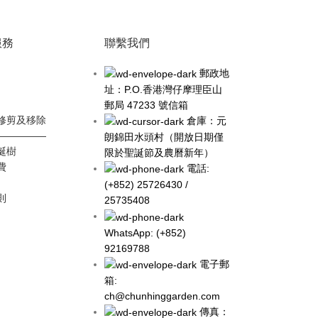
服務
聯繫我們
郵政地
址：P.O.香港灣仔摩理臣山
郵局 47233 號信箱
修剪及移除
倉庫：元
—————
朗錦田水頭村（開放日期僅
誕樹
限於聖誕節及農曆新年）
費
電話:
(+852) 25726430 /
則
25735408
WhatsApp: (+852)
92169788
電子郵
箱:
ch@chunhinggarden.com
傳真：