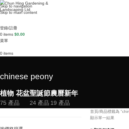
Skip to navigation
Skip to main content
登錄/註冊
0
items
$
0.00
菜單
0
items
chinese peony
植物 花盆
聖誕節
農曆新年
75 產品
24 產品
19 產品
首頁
商品標籤為 “chine
顯示單一結果
按價格篩選